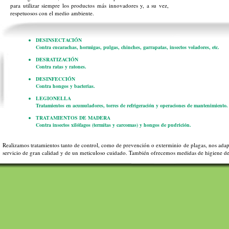
para utilizar siempre los productos más innovadores y, a su vez,
respetuosos con el medio ambiente.
DESINSECTACIÓN
Contra cucarachas, hormigas, pulgas, chinches, garrapatas, insectos voladores, etc.
DESRATIZACIÓN
Contra ratas y ratones.
DESINFECCIÓN
Contra hongos y bacterias.
LEGIONELLA
Tratamientos en acumuladores, torres de refrigeración y operaciones de mantenimiento.
TRATAMIENTOS DE MADERA
Contra insectos xilófagos (termitas y carcomas) y hongos de pudrición.
Realizamos tratamientos tanto de control, como de prevención o exterminio de plagas, nos adapt
servicio de gran calidad y de un meticuloso cuidado. También ofrecemos medidas de higiene de 